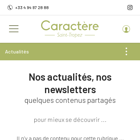
+33 4 94 97 28 88
Actualités
Nos actualités, nos
newsletters
Toute l'actualité
quelques contenus partagés
News
pour mieux se découvrir ...
Rencontres
Il n'y a pas de contenu pour cette rubrique ...