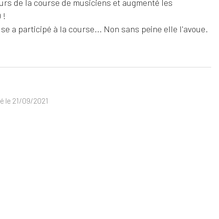
urs de la course de musiciens et augmenté les
 !
e a participé à la course... Non sans peine elle l'avoue.
ié le 21/09/2021